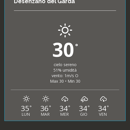
Desenzano del Garda
30
°
cielo sereno
51% umidità
vento: 1m/s O
Max 30 • Min 30
35
36
34
34
34
°
°
°
°
°
LUN
MAR
MER
GIO
VEN