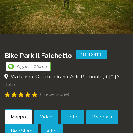
Bike Park Il Falchetto
PIEMONTE
€35,00 - €60,00
Via Roma, Calamandrana, Asti, Piemonte, 14042,
Italia
(1 recensione)
Mappa
Video
Hotel
Ristoranti
Bike Store
Altro