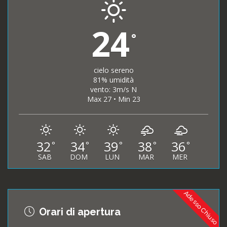
24
°
cielo sereno
81% umidità
vento: 3m/s N
Max 27 • Min 23
32
34
39
38
36
°
°
°
°
°
SAB
DOM
LUN
MAR
MER
Adesso Chiuso
Orari di apertura