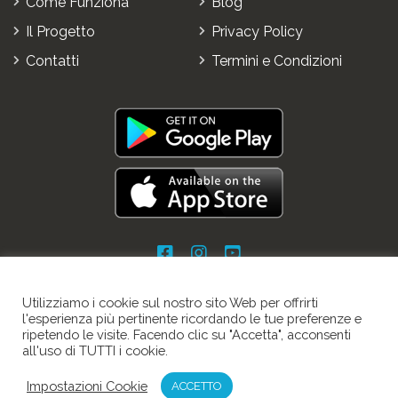
Come Funziona
Blog
Il Progetto
Privacy Policy
Contatti
Termini e Condizioni
Utilizziamo i cookie sul nostro sito Web per offrirti
l'esperienza più pertinente ricordando le tue preferenze e
ripetendo le visite. Facendo clic su "Accetta", acconsenti
all'uso di TUTTI i cookie.
© 2021 "Bike Park Booking" property of "Sport Service di
Impostazioni Cookie
Edgardo Murgo". All Rights Reserved.
ACCETTO